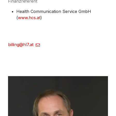
Finanzreferent
Health Communication Service GmbH
(
www.hcs.at
)
billing@hl7.at