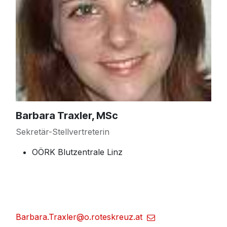
Barbara Traxler, MSc
Sekretär-Stellvertreterin
OÖRK Blutzentrale Linz
Barbara.Traxler@o.roteskreuz.at