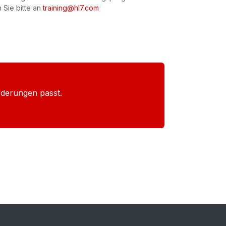
 Sie bitte an
training@hl7.com
rderungen passt.
n passt