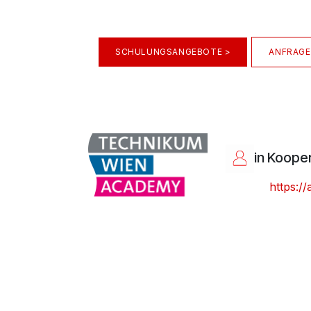
SCHULUNGSANGEBOTE >
ANFRAGE
in Koope
https:/