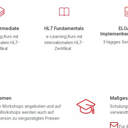
ermediate
HL7 Fundamentals
ELG
Implementie
g Kurs mit
e-Learning Kurs mit
3 tägiges Se
nalem HL7-
internationalem HL7-
fikat
Zertifikat
hemen
Maßgesc
n Workshops angeboten und auf
Schulung
. Workshops werden auch auf
verwandt
erson zu vergünstigten Preisen
Für 