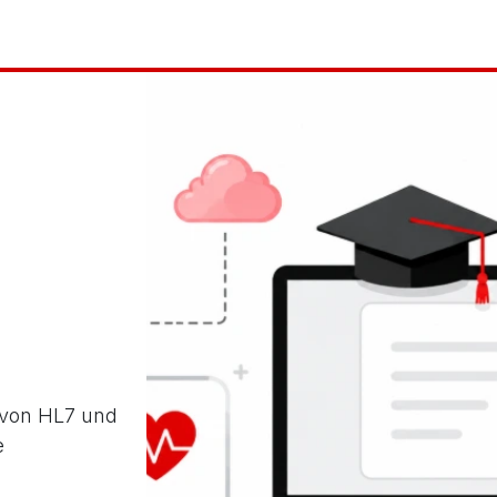
Schulungen
News
Mitgliederbereich
en
s von HL7 und
e