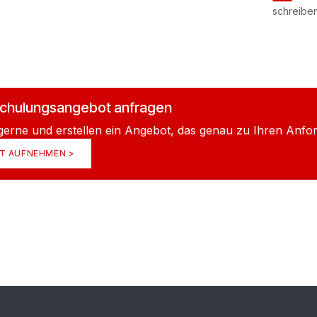
schreiben
 Schulungsangebot anfragen
 gerne und erstellen ein Angebot, das genau zu Ihren Anfo
T AUFNEHMEN >